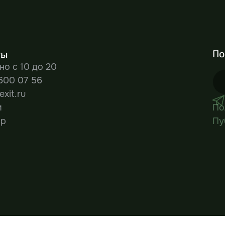
По
ты
о с 10 до 20
 600 07 56
xit.ru
м
По
pp
Пу